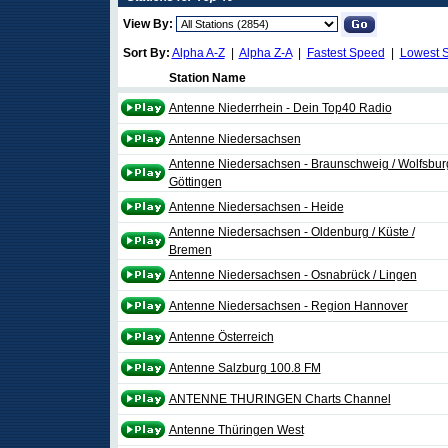
View By:
Sort By:
Alpha A-Z
|
Alpha Z-A
|
Fastest Speed
|
Lowest 
Station Name
Antenne Niederrhein - Dein Top40 Radio
Antenne Niedersachsen
Antenne Niedersachsen - Braunschweig / Wolfsburg
Göttingen
Antenne Niedersachsen - Heide
Antenne Niedersachsen - Oldenburg / Küste /
Bremen
Antenne Niedersachsen - Osnabrück / Lingen
Antenne Niedersachsen - Region Hannover
Antenne Österreich
Antenne Salzburg 100.8 FM
ANTENNE THURINGEN Charts Channel
Antenne Thüringen West