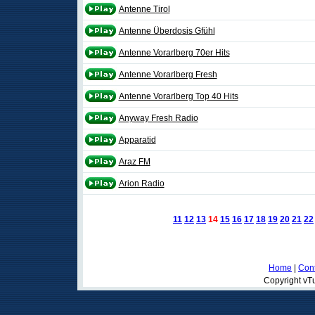
Antenne Tirol
Antenne Überdosis Gfühl
Antenne Vorarlberg 70er Hits
Antenne Vorarlberg Fresh
Antenne Vorarlberg Top 40 Hits
Anyway Fresh Radio
Apparatid
Araz FM
Arion Radio
11
12
13
14
15
16
17
18
19
20
21
22
Home
|
Cont
Copyright vTu