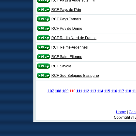
RCF Pays d'Aude 98.2 FM
RCF Pays de l'Ain
RCF Pays Tarnais
RCF Puy de Dome
RCF Radio Nord de France
RCF Reims-Ardennes
RCF Saint-Étienne
RCF Savoie
RCF Sud Belgique Bastogne
107
108
109
110
111
112
113
114
115
116
117
118
11
Home
|
Cont
Copyright vTu