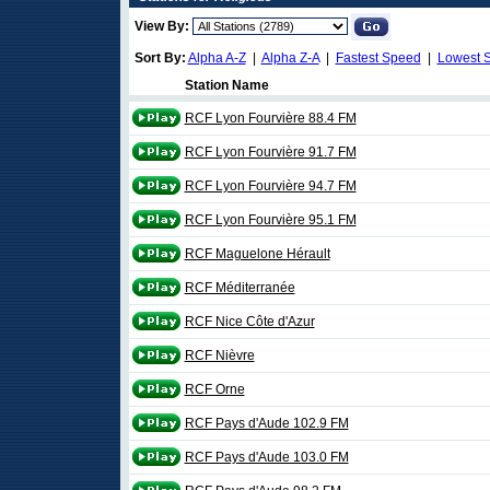
View By:
Sort By:
Alpha A-Z
|
Alpha Z-A
|
Fastest Speed
|
Lowest 
Station Name
RCF Lyon Fourvière 88.4 FM
RCF Lyon Fourvière 91.7 FM
RCF Lyon Fourvière 94.7 FM
RCF Lyon Fourvière 95.1 FM
RCF Maguelone Hérault
RCF Méditerranée
RCF Nice Côte d'Azur
RCF Nièvre
RCF Orne
RCF Pays d'Aude 102.9 FM
RCF Pays d'Aude 103.0 FM