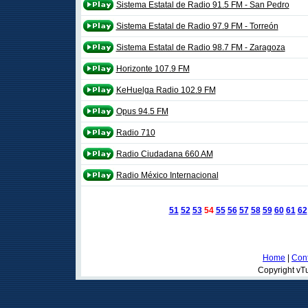
Sistema Estatal de Radio 91.5 FM - San Pedro
Sistema Estatal de Radio 97.9 FM - Torreón
Sistema Estatal de Radio 98.7 FM - Zaragoza
Horizonte 107.9 FM
KeHuelga Radio 102.9 FM
Opus 94.5 FM
Radio 710
Radio Ciudadana 660 AM
Radio México Internacional
51
52
53
54
55
56
57
58
59
60
61
62
Home
|
Cont
Copyright vTu