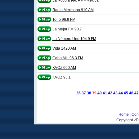
La Rocola 990 AM - Mexicali
Radio Mexicana 910 AM
Toño 96.9 FM
La Mejor FM 90.7
La Número Uno 104.9 FM
Vida 1420 AM
Cabo Mill 96.3 FM
KVOZ 660 AM
KVOZ 93.1
36
37
38
39
40
41
42
43
44
45
46
47
Home
|
Cont
Copyright vTu