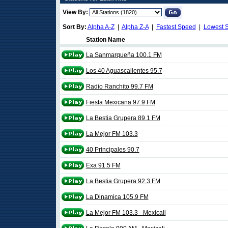
View By:
Sort By:
Alpha A-Z
|
Alpha Z-A
|
Fastest Speed
|
Lowest 
Station Name
La Sanmarqueña 100.1 FM
Los 40 Aguascalientes 95.7
Radio Ranchito 99.7 FM
Fiesta Mexicana 97.9 FM
La Bestia Grupera 89.1 FM
La Mejor FM 103.3
40 Principales 90.7
Exa 91.5 FM
La Bestia Grupera 92.3 FM
La Dinamica 105.9 FM
La Mejor FM 103.3 - Mexicali